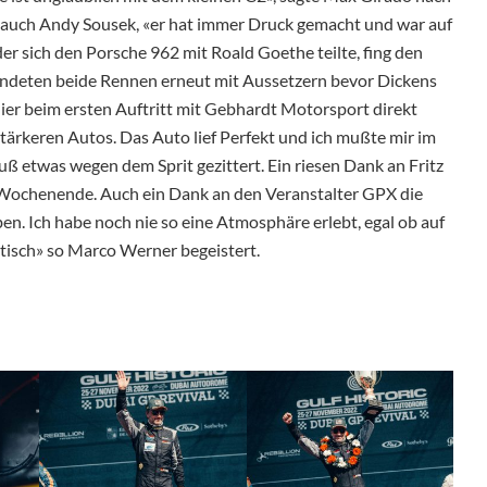
e auch Andy Sousek, «er hat immer Druck gemacht und war auf
der sich den Porsche 962 mit Roald Goethe teilte, fing den
 endeten beide Rennen erneut mit Aussetzern bevor Dickens
hier beim ersten Auftritt mit Gebhardt Motorsport direkt
stärkeren Autos. Das Auto lief Perfekt und ich mußte mir im
ß etwas wegen dem Sprit gezittert. Ein riesen Dank an Fritz
 Wochenende. Auch ein Dank an den Veranstalter GPX die
ben. Ich habe noch nie so eine Atmosphäre erlebt, egal ob auf
ntisch» so Marco Werner begeistert.