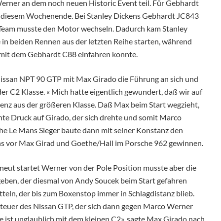
rner an dem noch neuen Historic Event teil. Für Gebhardt
n diesem Wochenende. Bei Stanley Dickens Gebhardt JC843
s Team musste den Motor wechseln. Dadurch kam Stanley
 in beiden Rennen aus der letzten Reihe starten, während
 mit dem Gebhardt C88 einfahren konnte.
Nissan NPT 90 GTP mit Max Girado die Führung an sich und
r C2 Klasse. « Mich hatte eigentlich gewundert, daß wir auf
renz aus der größeren Klasse. Daß Max beim Start wegzieht,
te Druck auf Girado, der sich drehte und somit Marco
che Le Mans Sieger baute dann mit seiner Konstanz den
ns vor Max Girad und Goethe/Hall im Porsche 962 gewinnen.
rneut startet Werner von der Pole Position musste aber die
eben, der diesmal von Andy Soucek beim Start gefahren
eln, der bis zum Boxenstop immer in Schlagdistanz blieb.
euer des Nissan GTP, der sich dann gegen Marco Werner
 ist unglaublich mit dem kleinen C2», sagte Max Girado nach