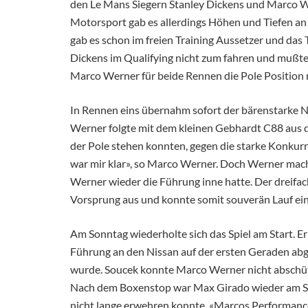
den Le Mans Siegern Stanley Dickens und Marco We
Motorsport gab es allerdings Höhen und Tiefen a
gab es schon im freien Training Aussetzer und da
Dickens im Qualifying nicht zum fahren und mußte
Marco Werner für beide Rennen die Pole Position
In Rennen eins übernahm sofort der bärenstarke 
Werner folgte mit dem kleinen Gebhardt C88 aus de
der Pole stehen konnten, gegen die starke Konkur
war mir klar», so Marco Werner. Doch Werner mach
Werner wieder die Führung inne hatte. Der dreifa
Vorsprung aus und konnte somit souverän Lauf ei
Am Sonntag wiederholte sich das Spiel am Start. E
Führung an den Nissan auf der ersten Geraden abg
wurde. Soucek konnte Marco Werner nicht abschütt
Nach dem Boxenstop war Max Girado wieder am St
nicht lange erwehren konnte. «Marcos Performance