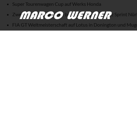
Super Tourenwagen Cup auf Werks Honda
Zweimal erste Startreihe bestes Resultat 2. Platz Sprint Nü
FIA GT Weltmeisterschaft auf Lotus in Donington und Mug