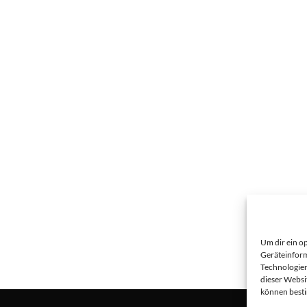
Um dir ein o
Geräteinform
Technologien
dieser Websi
können best