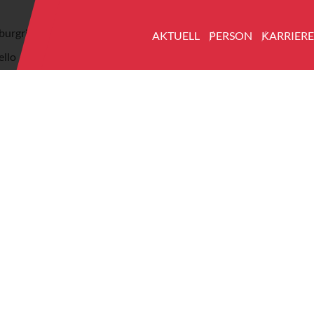
rburgring
AKTUELL
PERSON
KARRIER
ello