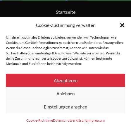
Startseite
Cookie-Zustimmung verwalten
Datenschutz
Um dir ein optimales Erlebnis zu bieten, verwenden wir Technologien wie
Impressum
Cookies, um Geräteinformationen zu speichern und/oder darauf zuzugreifen.
Wenn du diesen Technologien zustimmst, können wir Daten wie das
Surfverhalten oder eindeutige IDs auf dieser Website verarbeiten. Wenn du
Cookie-Richtlinie (EU)
deine Zustimmung nicht erteilst oder zurückziehst, können bestimmte
Merkmale und Funktionen beeinträchtigt werden.
Akzeptieren
Ablehnen
Einstellungen ansehen
Cookie-Richtlinie
Datenschutzerklärung
Impressum