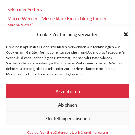
Sekt oder Selters
Marco Werner: „Meine klare Empfehlung für den
Nachwuchs“
Fahrsicherheitstraining am 14.10.2024
Cookie-Zustimmung verwalten
Burkhard Bechtel gratuliert Marco Werner zu 40 Jahre
Um dir ein optimales Erlebnis zu bieten, verwenden wir Technologien wie
Motorsport!
Cookies, um Geräteinformationen zu speichern und/oder darauf zuzugreifen.
Wenn du diesen Technologien zustimmst, können wir Daten wie das
Zandvoort: Marco Werner meldet sich mit Siegen in der
Surfverhalten oder eindeutige IDs auf dieser Website verarbeiten. Wenn du
Masters Serie zurück
deine Zustimmung nicht erteilst oder zurückziehst, können bestimmte
Merkmale und Funktionen beeinträchtigt werden.
Startseite
Akzeptieren
Datenschutz
Ablehnen
Impressum
Einstellungen ansehen
Cookie-Richtlinie (EU)
Cookie-Richtlinie
Datenschutzerklärung
Impressum