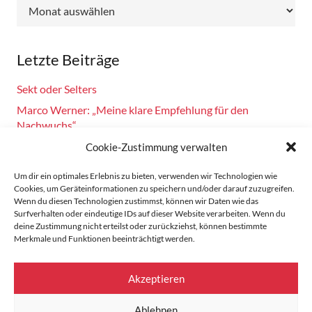
Archiv
Letzte Beiträge
Sekt oder Selters
Marco Werner: „Meine klare Empfehlung für den
Nachwuchs“
Fahrsicherheitstraining am 14.10.2024
Cookie-Zustimmung verwalten
Burkhard Bechtel gratuliert Marco Werner zu 40 Jahre
Um dir ein optimales Erlebnis zu bieten, verwenden wir Technologien wie
Motorsport!
Cookies, um Geräteinformationen zu speichern und/oder darauf zuzugreifen.
Wenn du diesen Technologien zustimmst, können wir Daten wie das
Zandvoort: Marco Werner meldet sich mit Siegen in der
Surfverhalten oder eindeutige IDs auf dieser Website verarbeiten. Wenn du
Masters Serie zurück
deine Zustimmung nicht erteilst oder zurückziehst, können bestimmte
Merkmale und Funktionen beeinträchtigt werden.
Startseite
Akzeptieren
Datenschutz
Ablehnen