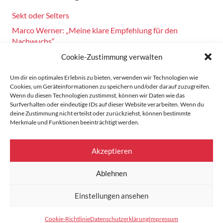
Sekt oder Selters
Marco Werner: „Meine klare Empfehlung für den
Nachwuchs“
Fahrsicherheitstraining am 14.10.2024
Cookie-Zustimmung verwalten
Burkhard Bechtel gratuliert Marco Werner zu 40 Jahre
Um dir ein optimales Erlebnis zu bieten, verwenden wir Technologien wie
Motorsport!
Cookies, um Geräteinformationen zu speichern und/oder darauf zuzugreifen.
Wenn du diesen Technologien zustimmst, können wir Daten wie das
Zandvoort: Marco Werner meldet sich mit Siegen in der
Surfverhalten oder eindeutige IDs auf dieser Website verarbeiten. Wenn du
Masters Serie zurück
deine Zustimmung nicht erteilst oder zurückziehst, können bestimmte
Merkmale und Funktionen beeinträchtigt werden.
Startseite
Akzeptieren
Datenschutz
Ablehnen
Impressum
Einstellungen ansehen
Cookie-Richtlinie (EU)
Cookie-Richtlinie
Datenschutzerklärung
Impressum