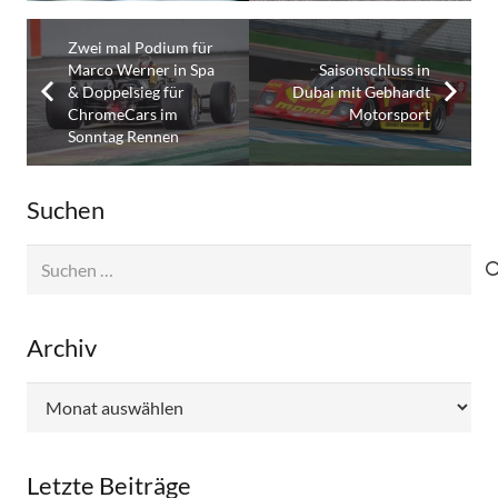
Zwei mal Podium für
Marco Werner in Spa
Saisonschluss in
& Doppelsieg für
Dubai mit Gebhardt
ChromeCars im
Motorsport
Sonntag Rennen
Suchen
Suchen
nach:
Archiv
Archiv
Letzte Beiträge