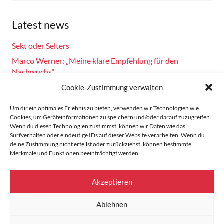
Latest news
Sekt oder Selters
Marco Werner: „Meine klare Empfehlung für den
Nachwuchs“
Fahrsicherheitstraining am 14.10.2024
Cookie-Zustimmung verwalten
Burkhard Bechtel gratuliert Marco Werner zu 40 Jahre
Um dir ein optimales Erlebnis zu bieten, verwenden wir Technologien wie
Motorsport!
Cookies, um Geräteinformationen zu speichern und/oder darauf zuzugreifen.
Wenn du diesen Technologien zustimmst, können wir Daten wie das
Zandvoort: Marco Werner meldet sich mit Siegen in der
Surfverhalten oder eindeutige IDs auf dieser Website verarbeiten. Wenn du
Masters Serie zurück
deine Zustimmung nicht erteilst oder zurückziehst, können bestimmte
Merkmale und Funktionen beeinträchtigt werden.
Home
Akzeptieren
Data protection
Ablehnen