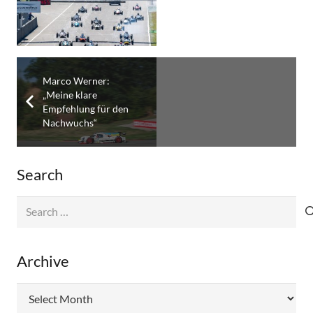
Marco Werner:
„Meine klare
Empfehlung für den
Nachwuchs“
Search
Search
for:
Archive
Archive