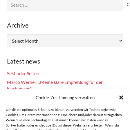
Search
for:
Archive
Archive
Latest news
Sekt oder Selters
Marco Werner: „Meine klare Empfehlung für den
Nachwuchs“
Fahrsicherheitstraining am 14.10.2024
Cookie-Zustimmung verwalten
Burkhard Bechtel gratuliert Marco Werner zu 40 Jahre
Um dir ein optimales Erlebnis zu bieten, verwenden wir Technologien wie
Motorsport!
Cookies, um Geräteinformationen zu speichern und/oder darauf zuzugreifen.
Wenn du diesen Technologien zustimmst, können wir Daten wie das
Zandvoort: Marco Werner meldet sich mit Siegen in der
Surfverhalten oder eindeutige IDs auf dieser Website verarbeiten. Wenn du
Masters Serie zurück