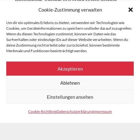
Hockenheim. Anfangs Mai stand Marco Werner…
Cookie-Zustimmung verwalten
Weiterlesen…
Um dir ein optimales Erlebnis zu bieten, verwenden wir Technologien wie
Cookies, um Geräteinformationen zu speichern und/oder darauf zuzugreifen.
Wenn du diesen Technologien zustimmst, können wir Daten wie das
16
Surfverhalten oder eindeutige IDs auf dieser Website verarbeiten. Wenn du
deine Zustimmung nicht erteilst oder zurückziehst, können bestimmte
Merkmale und Funktionen beeinträchtigt werden.
SEP.
2023
Akzeptieren
Ablehnen
Einstellungen ansehen
Cookie-Richtlinie
Datenschutzerklärung
Impressum
ZEITREISE IN GOODWOOD
Goodwood gilt als die Top Veranstaltung im