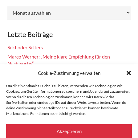
Archiv
Letzte Beiträge
Sekt oder Selters
Marco Werner: „Meine klare Empfehlung für den
Nachwuchs“
Fahrsicherheitstraining am 14.10.2024
Cookie-Zustimmung verwalten
Burkhard Bechtel gratuliert Marco Werner zu 40 Jahre
Um dir ein optimales Erlebnis zu bieten, verwenden wir Technologien wie
Motorsport!
Cookies, um Geräteinformationen zu speichern und/oder darauf zuzugreifen.
Wenn du diesen Technologien zustimmst, können wir Daten wie das
Zandvoort: Marco Werner meldet sich mit Siegen in der
Surfverhalten oder eindeutige IDs auf dieser Website verarbeiten. Wenn du
Masters Serie zurück
deine Zustimmung nicht erteilst oder zurückziehst, können bestimmte
Merkmale und Funktionen beeinträchtigt werden.
Startseite
Akzeptieren