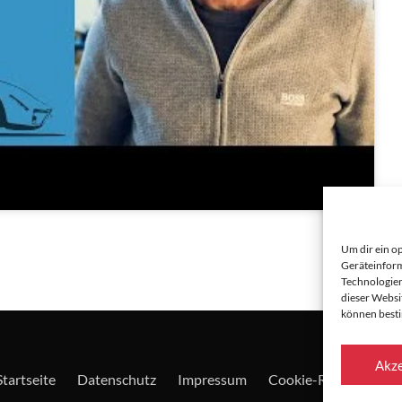
Um dir ein o
Geräteinform
Technologien
dieser Websi
können best
Akze
Startseite
Datenschutz
Impressum
Cookie-Richtlinie (EU