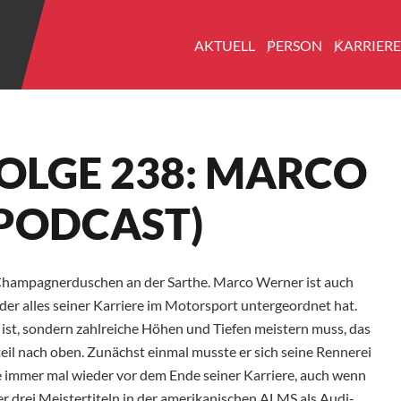
AKTUELL
PERSON
KARRIER
FOLGE 238: MARCO
PODCAST)
 Champagnerduschen an der Sarthe. Marco Werner ist auch
 der alles seiner Karriere im Motorsport untergeordnet hat.
 ist, sondern zahlreiche Höhen und Tiefen meistern muss, das
steil nach oben. Zunächst einmal musste er sich seine Rennerei
sse immer mal wieder vor dem Ende seiner Karriere, auch wenn
r drei Meistertiteln in der amerikanischen ALMS als Audi-