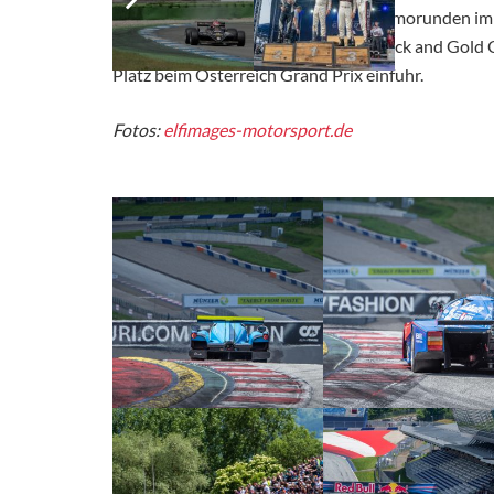
Werner gönnte sich noch ein paar Demorunden i
der den Lotus 77 Formel 1 aus der Black and Gold C
Platz beim Österreich Grand Prix einfuhr.
Fotos:
elfimages-motorsport.de