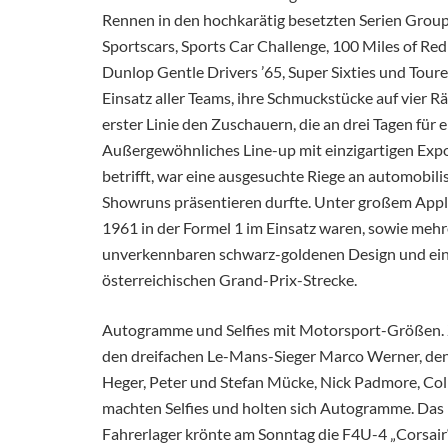
Rennen in den hochkarätig besetzten Serien Grou
Sportscars, Sports Car Challenge, 100 Miles of Red
Dunlop Gentle Drivers ’65, Super Sixties und Tour
Einsatz aller Teams, ihre Schmuckstücke auf vier Rä
erster Linie den Zuschauern, die an drei Tagen für 
Außergewöhnliches Line-up mit einzigartigen Ex
betrifft, war eine ausgesuchte Riege an automobilis
Showruns präsentieren durfte. Unter großem Appla
1961 in der Formel 1 im Einsatz waren, sowie me
unverkennbaren schwarz-goldenen Design und ein 
österreichischen Grand-Prix-Strecke.
Autogramme und Selfies mit Motorsport-Größen.
den dreifachen Le-Mans-Sieger Marco Werner, den
Heger, Peter und Stefan Mücke, Nick Padmore, Col
machten Selfies und holten sich Autogramme. Da
Fahrerlager krönte am Sonntag die F4U-4 „Corsair“