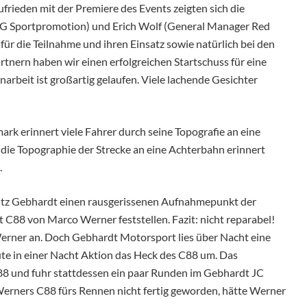
zufrieden mit der Premiere des Events zeigten sich die
BG Sportpromotion) und Erich Wolf (General Manager Red
für die Teilnahme und ihren Einsatz sowie natürlich bei den
tnern haben wir einen erfolgreichen Startschuss für eine
rbeit ist großartig gelaufen. Viele lachende Gesichter
mark erinnert viele Fahrer durch seine Topografie an eine
ie Topographie der Strecke an eine Achterbahn erinnert
.
itz Gebhardt einen rausgerissenen Aufnahmepunkt der
88 von Marco Werner feststellen. Fazit: nicht reparabel!
erner an. Doch Gebhardt Motorsport lies über Nacht eine
e in einer Nacht Aktion das Heck des C88 um. Das
88 und fuhr stattdessen ein paar Runden im Gebhardt JC
Werners C88 fürs Rennen nicht fertig geworden, hätte Werner