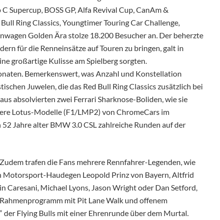
p C Supercup, BOSS GP, Alfa Revival Cup, CanAm &
 Bull Ring Classics, Youngtimer Touring Car Challenge,
enwagen Golden Ära stolze 18.200 Besucher an. Der beherzte
dern für die Renneinsätze auf Touren zu bringen, galt in
eine großartige Kulisse am Spielberg sorgten.
ponaten. Bemerkenswert, was Anzahl und Konstellation
tischen Juwelen, die das Red Bull Ring Classics zusätzlich bei
us absolvierten zwei Ferrari Sharknose-Boliden, wie sie
hrere Lotus-Modelle (F1/LMP2) von ChromeCars im
52 Jahre alter BMW 3.0 CSL zahlreiche Runden auf der
 Zudem trafen die Fans mehrere Rennfahrer-Legenden, wie
 Motorsport-Haudegen Leopold Prinz von Bayern, Altfrid
in Caresani, Michael Lyons, Jason Wright oder Dan Setford,
s Rahmenprogramm mit Pit Lane Walk und offenem
 der Flying Bulls mit einer Ehrenrunde über dem Murtal.