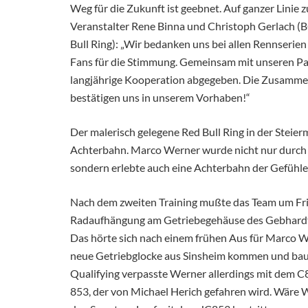
Weg für die Zukunft ist geebnet. Auf ganzer Linie 
Veranstalter Rene Binna und Christoph Gerlach (
Bull Ring): „Wir bedanken uns bei allen Rennserien 
Fans für die Stimmung. Gemeinsam mit unseren Par
langjährige Kooperation abgegeben. Die Zusammena
bestätigen uns in unserem Vorhaben!“
Der malerisch gelegene Red Bull Ring in der Steier
Achterbahn. Marco Werner wurde nicht nur durch d
sondern erlebte auch eine Achterbahn der Gefühle
Nach dem zweiten Training mußte das Team um Fr
Radaufhängung am Getriebegehäuse des Gebhardt C
Das hörte sich nach einem frühen Aus für Marco W
neue Getriebglocke aus Sinsheim kommen und baut
Qualifying verpasste Werner allerdings mit dem C
853, der von Michael Herich gefahren wird. Wäre 