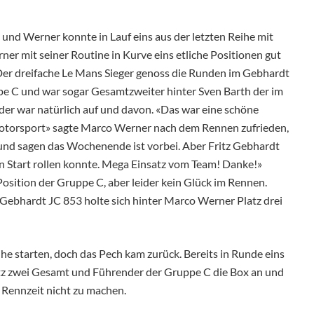
nd Werner konnte in Lauf eins aus der letzten Reihe mit
er mit seiner Routine in Kurve eins etliche Positionen gut
 Der dreifache Le Mans Sieger genoss die Runden im Gebhardt
pe C und war sogar Gesamtzweiter hinter Sven Barth der im
der war natürlich auf und davon. «Das war eine schöne
torsport» sagte Marco Werner nach dem Rennen zufrieden,
 und sagen das Wochenende ist vorbei. Aber Fritz Gebhardt
en Start rollen konnte. Mega Einsatz vom Team! Danke!»
osition der Gruppe C, aber leider kein Glück im Rennen.
 Gebhardt JC 853 holte sich hinter Marco Werner Platz drei
e starten, doch das Pech kam zurück. Bereits in Runde eins
atz zwei Gesamt und Führender der Gruppe C die Box an und
Rennzeit nicht zu machen.