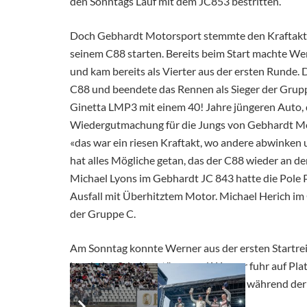
den Sonntags Lauf mit dem JC853 bestritten.
Doch Gebhardt Motorsport stemmte den Kraftakt u
seinem C88 starten. Bereits beim Start machte Wern
und kam bereits als Vierter aus der ersten Runde.
C88 und beendete das Rennen als Sieger der Grup
Ginetta LMP3 mit einem 40! Jahre jüngeren Auto, 
Wiedergutmachung für die Jungs von Gebhardt Mo
«das war ein riesen Kraftakt, wo andere abwinken
hat alles Mögliche getan, das der C88 wieder an d
Michael Lyons im Gebhardt JC 843 hatte die Pole P
Ausfall mit Überhitztem Motor. Michael Herich im
der Gruppe C.
Am Sonntag konnte Werner aus der ersten Startreih
brach das Schaltgestänge und Werner fuhr auf Pl
musste aufgeben. Eine Reparatur war während der 